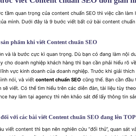
Bước viết Content chuẩn SEO đơn giản n
c tầm quan trọng của content chuẩn SEO thì việc cần làm l
ủa mình. Dưới đây là 9 bước viết bất cứ bài content chuẩ
 sản phẩm khi viết Content chuẩn SEO
ền và là bước cực kì quan trọng. Dù bạn có đang làm nội 
y cho doanh nghiệp khách hàng thì bạn cần phải hiểu rõ v
lĩnh vực kinh doanh của doanh nghiệp. Trước khi giải thích 
ình nói, và viết
content chuẩn SEO
cũng thế. Bạn cần đầu t
sẽ viết. Có thể tìm hiểu trên các diễn đàn, tài liệu tùy th
nce hay làm tại agency thì nên khảo sát để lấy thông tin s
 đối với các bài viết Content chuẩn SEO đang lên TOP
 viết content thì bạn nên nghiên cứu “đối thủ”, quan sát v