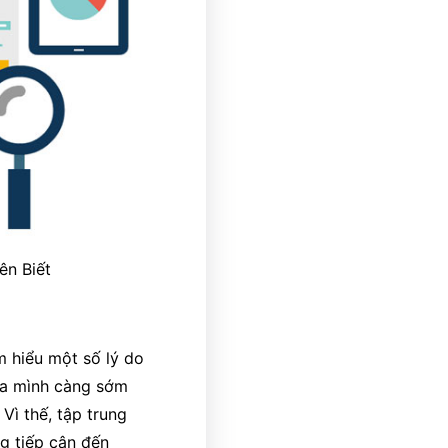
ên Biết
m hiểu một số lý do
ủa mình càng sớm
Vì thế, tập trung
g tiếp cận đến