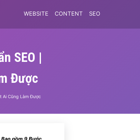
WEBSITE
CONTENT
SEO
ẩn SEO |
àm Được
ất Ai Cũng Làm Được
. Bao gồm 9 Bước