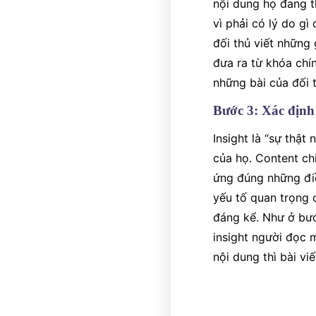
nội dung họ đang t
vì phải có lý do gì
đối thủ viết những 
đưa ra từ khóa chí
những bài của đối 
Bước 3: Xác định 
Insight là “sự thậ
của họ. Content ch
ứng đúng những điề
yếu tố quan trọng 
đáng kể. Như ở bướ
insight người đọc 
nội dung thì bài vi