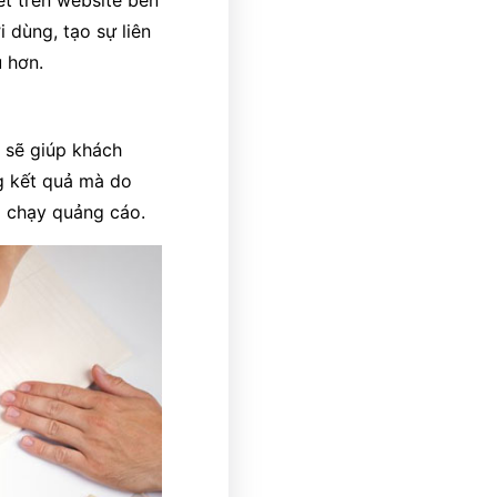
ết trên website bên
 dùng, tạo sự liên
u hơn.
m sẽ giúp khách
ng kết quả mà do
g chạy quảng cáo.