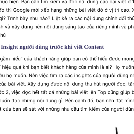
hực hiện. Bạn cần tìm kiếm và đọc nội dung các bài viết ở 1
 đó thì Google mới xếp hạng những bài viết đó ở vị trí cao
gì? Trình bày như nào? Liệt kê ra các nội dung chính đối thủ
nh và xây dựng nên nội dung sáng tạo của riêng mình và phả
thủ
Insight người dùng trước khi viết Content
t ngầm hiểu” của khách hàng giúp bạn có thể hiểu được mo
ỉ hiệu quả khi bạn biết khách hàng của mình là ai? Họ muốn
u họ muốn. Nên việc tìm ra các insights của người dùng 
của bài viết. Xây dựng được nội dung thu hút người đọc, tă
c 2, việc đọc hết tất cả những bài viết lên Top cũng giúp 
muốn đọc những nội dung gì. Bên cạnh đó, bạn nên đặt mình
ết của bạn sẽ sát với những nhu cầu tìm kiếm của người dùn